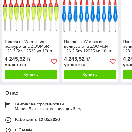
Поплавок Wormix из
Поплавок Wormix из
Попл
полиуретана ZOOMeR
полиуретана ZOOMeR
пол
125 2.5гр 12525 уп.10шт
126 2.5гр 12625 уп.10шт
128 
4 245,52
4 245,52
4 2
₸/
₸/
упаковка
упаковка
упа
Купить
Купить
О нас
Рейтинг не сформирован
Менее 5 отзывов за последний год
Работает с 12.05.2020
г. Семей