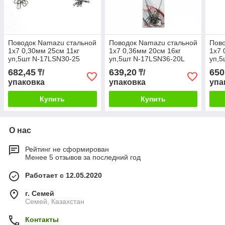
Поводок Namazu стальной
Поводок Namazu стальной
Пово
1х7 0,30мм 25см 11кг
1х7 0,36мм 20см 16кг
1х7 
уп,5шт N-17LSN30-25
уп,5шт N-17LSN36-20L
уп,5
682,45
639,20
650
₸/
₸/
упаковка
упаковка
упа
Купить
Купить
О нас
Рейтинг не сформирован
Менее 5 отзывов за последний год
Работает с 12.05.2020
г. Семей
Семей, Казахстан
Контакты