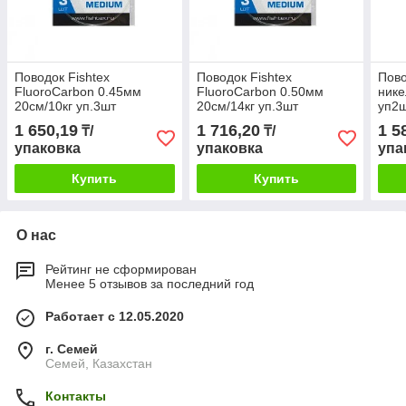
Поводок Fishtex
Поводок Fishtex
Пово
FluoroCarbon 0.45мм
FluoroCarbon 0.50мм
нике
20см/10кг уп.3шт
20см/14кг уп.3шт
уп2
1 650,19
1 716,20
1 5
₸/
₸/
упаковка
упаковка
упа
Купить
Купить
О нас
Рейтинг не сформирован
Менее 5 отзывов за последний год
Работает с 12.05.2020
г. Семей
Семей, Казахстан
Контакты