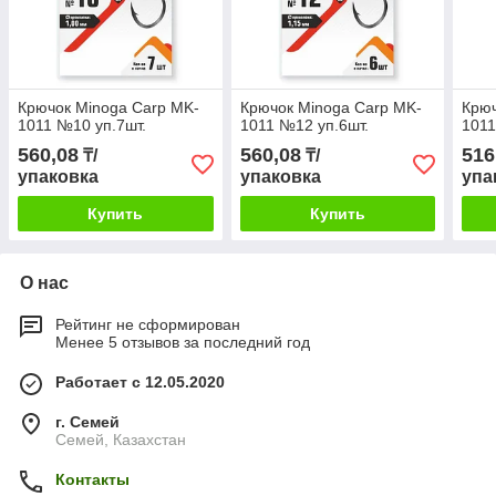
Крючок Minoga Carp MK-
Крючок Minoga Carp MK-
Крюч
1011 №10 уп.7шт.
1011 №12 уп.6шт.
1011
560,08
560,08
516
₸/
₸/
упаковка
упаковка
упа
Купить
Купить
О нас
Рейтинг не сформирован
Менее 5 отзывов за последний год
Работает с 12.05.2020
г. Семей
Семей, Казахстан
Контакты