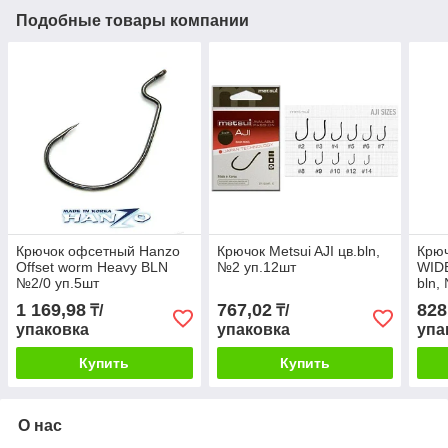
Подобные товары компании
Крючок офсетный Hanzo
Крючок Metsui AJI цв.bln,
Крюч
Offset worm Heavy BLN
№2 уп.12шт
WID
№2/0 уп.5шт
bln,
1 169,98
767,02
828
₸/
₸/
упаковка
упаковка
упа
Купить
Купить
О нас