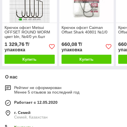
Крючок офсет Metsui
Крючок офсет Caiman
Крюч
OFFSET ROUND WORM
Offset Shark 40801 №1/0
Offs
цвет bln, №4/0 уп.6шт
1 329,76
660,08
660
₸/
₸/
упаковка
упаковка
упа
Купить
Купить
О нас
Рейтинг не сформирован
Менее 5 отзывов за последний год
Работает с 12.05.2020
г. Семей
Семей, Казахстан