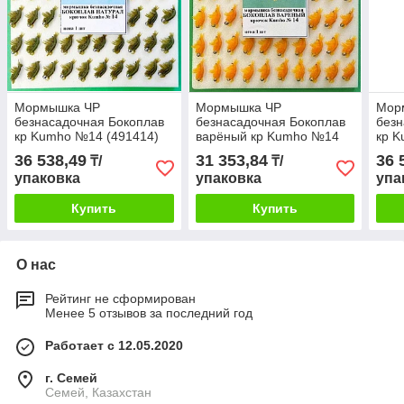
Мормышка ЧР
Мормышка ЧР
Мор
безнасадочная Бокоплав
безнасадочная Бокоплав
без
кр Kumho №14 (491414)
варёный кр Kumho №14
кр K
уп.50шт
(491514) уп.50шт
уп.5
36 538,49
31 353,84
36 
₸/
₸/
упаковка
упаковка
упа
Купить
Купить
О нас
Рейтинг не сформирован
Менее 5 отзывов за последний год
Работает с 12.05.2020
г. Семей
Семей, Казахстан