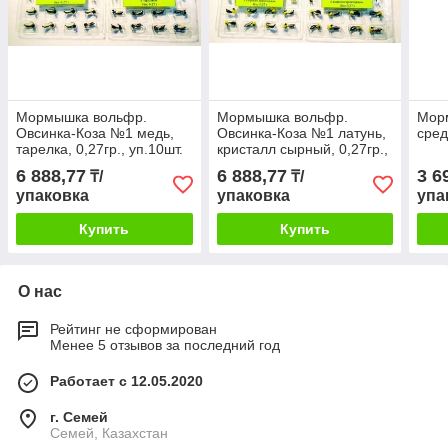
Мормышка вольфр.
Мормышка вольфр.
Мор
Овсинка-Коза №1 медь,
Овсинка-Коза №1 латунь,
сред
тарелка, 0,27гр., уп.10шт.
кристалл сырный, 0,27гр.,
(20121)
уп.10шт. (20121)
6 888,77
6 888,77
3 6
₸/
₸/
упаковка
упаковка
упа
Купить
Купить
О нас
Рейтинг не сформирован
Менее 5 отзывов за последний год
Работает с 12.05.2020
г. Семей
Семей, Казахстан