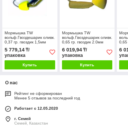
Мормышка TW
Мормышка TW
Мор
вольф.Гвоздешарик оливк.
вольф.Гвоздешарик оливк.
воль
0,37 гр. гвоздик 1,5мм
0,65 гр. гвоздик 2.0мм
0,65
Колокольчик желтый
Колокольчик сырный
Коло
5 779,14
6 019,94
6 0
₸/
₸/
уп.10шт
уп.10шт
уп.1
упаковка
упаковка
упа
Купить
Купить
О нас
Рейтинг не сформирован
Менее 5 отзывов за последний год
Работает с 12.05.2020
г. Семей
Семей, Казахстан