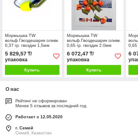
Мормышка TW
Мормышка TW
Мор
вольф.Гвоздешарик оливк.
вольф.Гвоздешарик оливк.
воль
0,37 гр. гвоздик 1,5мм
0,65 гр. гвоздик 2.0мм
0,65
Колокольчик желтый
Колокольчик красн.10шт
Коло
5 829,57
6 072,47
6 0
₸/
₸/
уп.10шт
уп.1
упаковка
упаковка
упа
Купить
Купить
О нас
Рейтинг не сформирован
Менее 5 отзывов за последний год
Работает с 12.05.2020
г. Семей
Семей, Казахстан