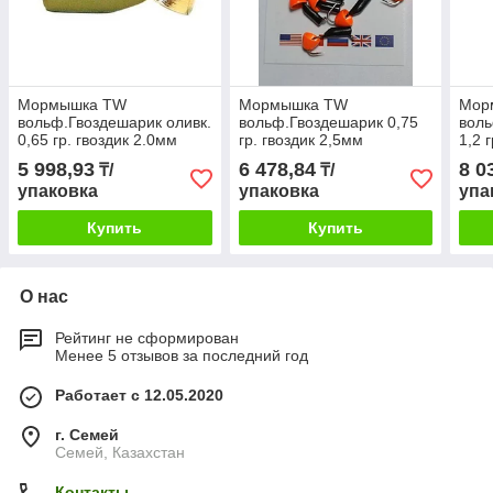
Мормышка TW
Мормышка TW
Мор
вольф.Гвоздешарик оливк.
вольф.Гвоздешарик 0,75
воль
0,65 гр. гвоздик 2.0мм
гр. гвоздик 2,5мм
1,2 
Колокольчик латунь
Колокольчик красный
Коло
5 998,93
6 478,84
8 0
₸/
₸/
уп.10шт
уп.10шт
уп.1
упаковка
упаковка
упа
Купить
Купить
О нас
Рейтинг не сформирован
Менее 5 отзывов за последний год
Работает с 12.05.2020
г. Семей
Семей, Казахстан
Контакты