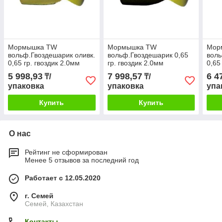
Мормышка TW
Мормышка TW
Мор
вольф.Гвоздешарик оливк.
вольф.Гвоздешарик 0,65
воль
0,65 гр. гвоздик 2.0мм
гр. гвоздик 2.0мм
0,65
Колокольчик сырный
Колокольчик сырный
Коло
5 998,93
7 998,57
6 4
₸/
₸/
уп.10шт
уп.10шт
уп.1
упаковка
упаковка
упа
Купить
Купить
О нас
Рейтинг не сформирован
Менее 5 отзывов за последний год
Работает с 12.05.2020
г. Семей
Семей, Казахстан
Контакты