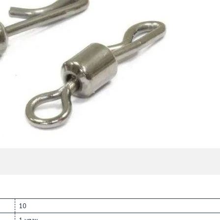
10
1 упак