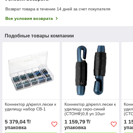
Возврат товара в течение 14 дней за счет покупателя
Все условия возврата
Подобные товары компании
Коннектор д/крепл.лески к
Коннектор д/крепл.лески к
Конн
удилищу набор СВ-1
удилищу серо-синий
удил
(СТОНФ)0,8 уп.10шт
(СТО
5 379,04
1 159,79
1 1
₸/
₸/
упаковка
упаковка
упа