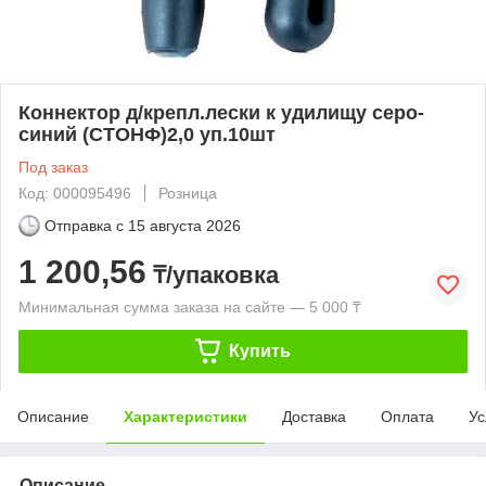
Коннектор д/крепл.лески к удилищу серо-
синий (СТОНФ)2,0 уп.10шт
Под заказ
Код: 000095496
Розница
Отправка с
15 августа 2026
1 200,56
₸/упаковка
Минимальная сумма заказа на сайте — 5 000 ₸
Купить
Описание
Характеристики
Доставка
Оплата
Ус
Описание