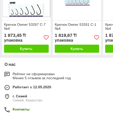
Крючок Owner 53267 С-7
Крючок Owner 53261 С-1
Крюч
№4
№4
№4
1 873,45
1 819,67
1 8
₸/
₸/
упаковка
упаковка
упа
Купить
Купить
О нас
Рейтинг не сформирован
Менее 5 отзывов за последний год
Работает с 12.05.2020
г. Семей
Семей, Казахстан
Контакты