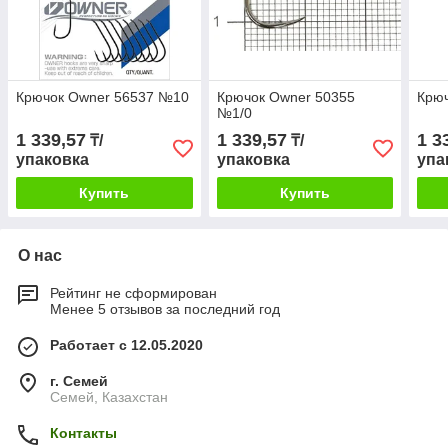
Крючок Owner 56537 №10
Крючок Owner 50355
Крю
№1/0
1 339,57
1 339,57
1 3
₸/
₸/
упаковка
упаковка
упа
Купить
Купить
О нас
Рейтинг не сформирован
Менее 5 отзывов за последний год
Работает с 12.05.2020
г. Семей
Семей, Казахстан
Контакты