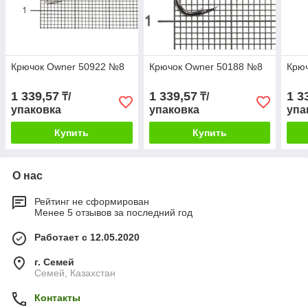
Крючок Owner 50922 №8
Крючок Owner 50188 №8
Крю
1 339,57
1 339,57
1 3
₸/
₸/
упаковка
упаковка
упа
Купить
Купить
О нас
Рейтинг не сформирован
Менее 5 отзывов за последний год
Работает с 12.05.2020
г. Семей
Семей, Казахстан
Контакты