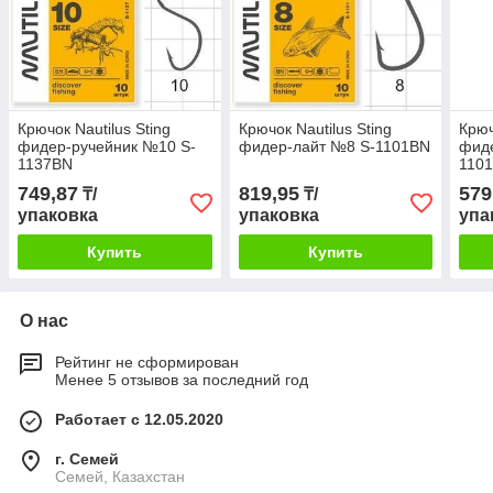
Крючок Nautilus Sting
Крючок Nautilus Sting
Крюч
фидер-ручейник №10 S-
фидер-лайт №8 S-1101BN
фид
1137BN
110
749,87
819,95
579
₸/
₸/
упаковка
упаковка
упа
Купить
Купить
О нас
Рейтинг не сформирован
Менее 5 отзывов за последний год
Работает с 12.05.2020
г. Семей
Семей, Казахстан