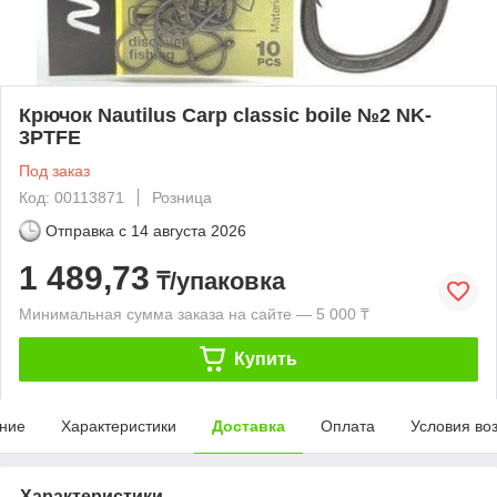
Крючок Nautilus Carp classic boile №2 NK-
3PTFE
Под заказ
Код: 00113871
Розница
Отправка с
14 августа 2026
1 489,73
₸/упаковка
Минимальная сумма заказа на сайте — 5 000 ₸
Купить
ние
Характеристики
Доставка
Оплата
Условия во
Характеристики