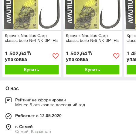
Крючок Nautilus Carp
Крючок Nautilus Carp
Крюч
classic boile №4 NK-3PTFE
classic boile №6 NK-3PTFE
clas
1 502,64
1 502,64
1 4
₸/
₸/
упаковка
упаковка
упа
Купить
Купить
О нас
Рейтинг не сформирован
Менее 5 отзывов за последний год
Работает с 12.05.2020
г. Семей
Семей, Казахстан