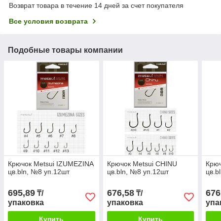
Возврат товара в течение 14 дней за счет покупателя
Все условия возврата
Подобные товары компании
Крючок Metsui IZUMEZINA
Крючок Metsui CHINU
Крюч
цв.bln, №8 уп.12шт
цв.bln, №8 уп.12шт
цв.b
695,89
676,58
676
₸/
₸/
упаковка
упаковка
упа
Купить
Купить