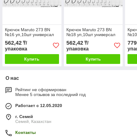
Крючок Maruto 273 BN
Крючок Maruto 273 BN
Крюч
№16 уп,10шт универсал
№18 уп,10шт универсал
№10 
562,42
562,42
779
₸/
₸/
упаковка
упаковка
упа
Купить
Купить
О нас
Рейтинг не сформирован
Менее 5 отзывов за последний год
Работает с 12.05.2020
г. Семей
Семей, Казахстан
Контакты