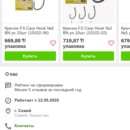
Крючок FS Carp Hook №6
Крючок FS Carp Hook №2
Крюч
BN уп.10шт. (10102-06)
BN уп.10шт. (10102-02)
№5 
669,88
719,87
679
₸/
₸/
упаковка
упаковка
упа
Купить
Купить
О нас
Рейтинг не сформирован
Менее 5 отзывов за последний год
Работает с 12.05.2020
г. Семей
Семей, Казахстан
Контакты