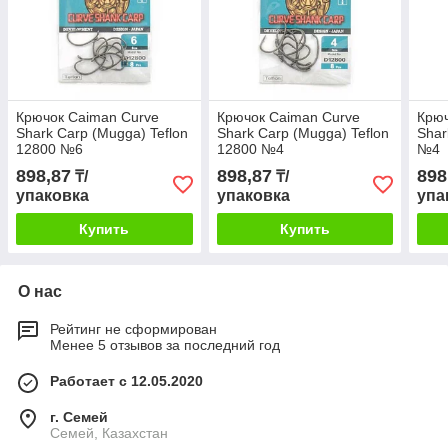
Крючок Caiman Curve
Крючок Caiman Curve
Крюч
Shark Carp (Mugga) Teflon
Shark Carp (Mugga) Teflon
Shar
12800 №6
12800 №4
№4
898,87
898,87
898
₸/
₸/
упаковка
упаковка
упа
Купить
Купить
О нас
Рейтинг не сформирован
Менее 5 отзывов за последний год
Работает с 12.05.2020
г. Семей
Семей, Казахстан