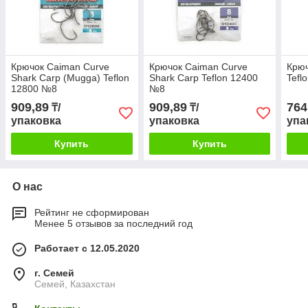
Крючок Caiman Curve
Крючок Caiman Curve
Крюч
Shark Carp (Mugga) Teflon
Shark Carp Teflon 12400
Tefl
12800 №8
№8
909,89
909,89
764
₸/
₸/
упаковка
упаковка
упа
Купить
Купить
О нас
Рейтинг не сформирован
Менее 5 отзывов за последний год
Работает с 12.05.2020
г. Семей
Семей, Казахстан