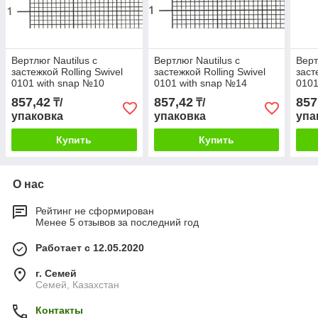
Вертлюг Nautilus с
Вертлюг Nautilus с
Верт
застежкой Rolling Swivel
застежкой Rolling Swivel
заст
0101 with snap №10
0101 with snap №14
0101
857,42
857,42
857
₸/
₸/
упаковка
упаковка
упа
Купить
Купить
О нас
Рейтинг не сформирован
Менее 5 отзывов за последний год
Работает с 12.05.2020
г. Семей
Семей, Казахстан
Контакты