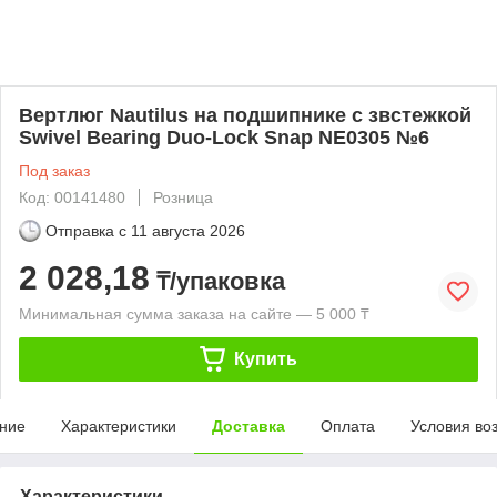
Вертлюг Nautilus на подшипнике с звстежкой
Swivel Bearing Duo-Lock Snap NE0305 №6
Под заказ
Код: 00141480
Розница
Отправка с
11 августа 2026
2 028,18
₸/упаковка
Минимальная сумма заказа на сайте — 5 000 ₸
Купить
ние
Характеристики
Доставка
Оплата
Условия во
Характеристики