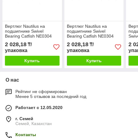
Вертлюг Nautilus на
Вертлюг Nautilus на
Верт
подшипнике Swivel
подшипнике Swivel
подш
Bearing Catfish NE0304
Bearing Catfish NE0304
Swiv
№7
№8
Sna
2 028,18
2 028,18
2 0
₸/
₸/
упаковка
упаковка
упа
Купить
Купить
О нас
Рейтинг не сформирован
Менее 5 отзывов за последний год
Работает с 12.05.2020
г. Семей
Семей, Казахстан
Контакты