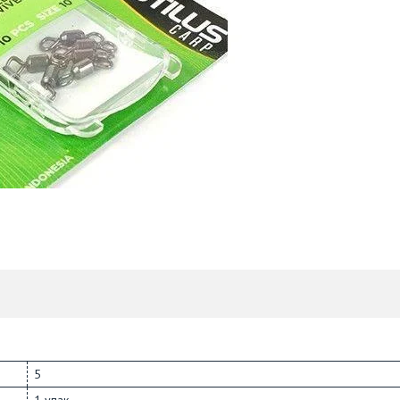
5
1 упак