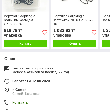
Вертлюг Carpking с
Вертлюг Carpking с
Верт
большим кольцом
застежкой №10 CK9257-
заст
CK9205-04
10
819,78
1 082,92
1 3
₸/
₸/
упаковка
упаковка
упа
Купить
Купить
О нас
Рейтинг не сформирован
Менее 5 отзывов за последний год
Работает с 12.05.2020
г. Семей
Семей, Казахстан
Контакты