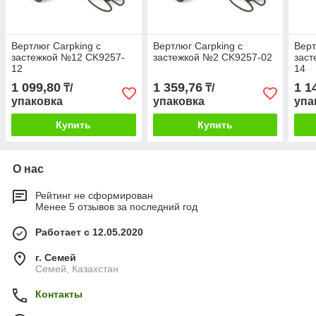
Вертлюг Carpking с
Вертлюг Carpking с
Верт
застежкой №12 CK9257-
застежкой №2 CK9257-02
заст
12
14
1 099,80
1 359,76
1 1
₸/
₸/
упаковка
упаковка
упа
Купить
Купить
О нас
Рейтинг не сформирован
Менее 5 отзывов за последний год
Работает с 12.05.2020
г. Семей
Семей, Казахстан
Контакты