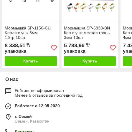
Мормышка SP-1150-CU
Мормышка SP-6830-BN
Мор
Kапля с ушк.5мм
Кап с ушк.мелкая грань
Кап 
1.9гр.10шт
3мм 10шт
4мм
8 338,51
5 788,96
7 4
₸/
₸/
упаковка
упаковка
упа
Купить
Купить
О нас
Рейтинг не сформирован
Менее 5 отзывов за последний год
Работает с 12.05.2020
г. Семей
Семей, Казахстан
Контакты