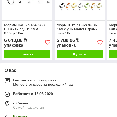
Мормышка SP-1840-CU
Мормышка SP-6830-BN
Мор
C.Банан с ушк. 4мм
Кап с ушк.мелкая грань
Кап 
0,92гр.10шт
3мм 10шт
4мм
6 643,86
5 788,96
7 4
₸/
₸/
упаковка
упаковка
упа
Купить
Купить
О нас
Рейтинг не сформирован
Менее 5 отзывов за последний год
Работает с 12.05.2020
г. Семей
Семей, Казахстан
Контакты