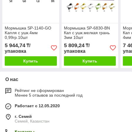
Мормышка SP-1140-GO
Мормышка SP-6830-BN
Мор
Kапля с ушк.4мм
Кап с ушк.мелкая грань
Кап 
0,99гр.10шт
3мм 10шт
4мм
5 944,74
5 809,24
7 4
₸/
₸/
упаковка
упаковка
упа
Купить
Купить
О нас
Рейтинг не сформирован
Менее 5 отзывов за последний год
Работает с 12.05.2020
г. Семей
Семей, Казахстан
Контакты