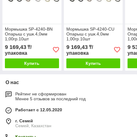
Мормышка SP-4240-BN
Мормышка SP-4240-CU
Мор
Oпарыш с ушк.4,0мм
Oпарыш с ушк.4,0мм
Oпа
1,00гр.10шт
1,00гр.10шт
1,00
9 169,43
9 169,43
9 5
₸/
₸/
упаковка
упаковка
упа
Купить
Купить
О нас
Рейтинг не сформирован
Менее 5 отзывов за последний год
Работает с 12.05.2020
г. Семей
Семей, Казахстан
Контакты