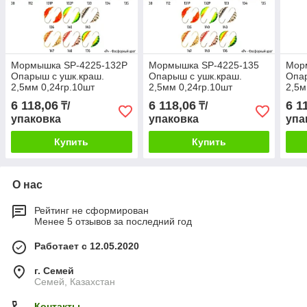
Мормышка SP-4225-132P
Мормышка SP-4225-135
Мор
Oпарыш с ушк.краш.
Oпарыш с ушк.краш.
Oпар
2,5мм 0,24гр.10шт
2,5мм 0,24гр.10шт
2,5м
6 118,06
6 118,06
6 1
₸/
₸/
упаковка
упаковка
упа
Купить
Купить
О нас
Рейтинг не сформирован
Менее 5 отзывов за последний год
Работает с 12.05.2020
г. Семей
Семей, Казахстан
Контакты