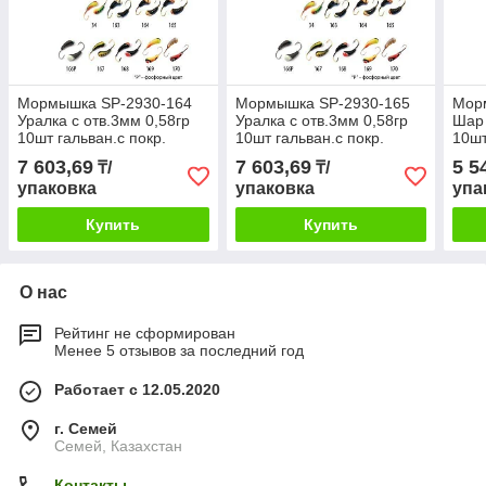
Мормышка SP-2930-164
Мормышка SP-2930-165
Мор
Уралка с отв.3мм 0,58гр
Уралка с отв.3мм 0,58гр
Шар 
10шт гальван.с покр.
10шт гальван.с покр.
10шт
7 603,69
7 603,69
5 5
₸/
₸/
упаковка
упаковка
упа
Купить
Купить
О нас
Рейтинг не сформирован
Менее 5 отзывов за последний год
Работает с 12.05.2020
г. Семей
Семей, Казахстан
Контакты