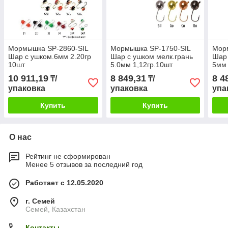
Мормышка SP-2860-SIL
Мормышка SP-1750-SIL
Мор
Шар с ушком.6мм 2.20гр
Шар с ушком мелк.грань
Шар 
10шт
5.0мм 1,12гр.10шт
5мм 
10 911,19
8 849,31
8 4
₸/
₸/
упаковка
упаковка
упа
Купить
Купить
О нас
Рейтинг не сформирован
Менее 5 отзывов за последний год
Работает с 12.05.2020
г. Семей
Семей, Казахстан
Контакты