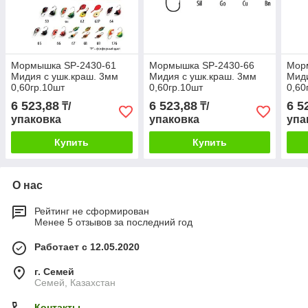
Мормышка SP-2430-61
Мормышка SP-2430-66
Мор
Mидия с ушк.краш. 3мм
Mидия с ушк.краш. 3мм
Mиди
0,60гр.10шт
0,60гр.10шт
0,60
6 523,88
6 523,88
6 5
₸/
₸/
упаковка
упаковка
упа
Купить
Купить
О нас
Рейтинг не сформирован
Менее 5 отзывов за последний год
Работает с 12.05.2020
г. Семей
Семей, Казахстан
Контакты