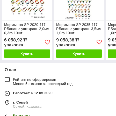
Мормышка SP-2020-117
Мормышка SP-2035-117
Мор
Р.Банан с ушк.краш. 2,0мм
Р.Банан с ушк.краш. 3,5мм
Р.Ба
0,3гр 10шт
1,0гр 10шт
1,0г
6 058,92
9 058,38
9 0
₸/
₸/
упаковка
упаковка
упа
Купить
Купить
О нас
Рейтинг не сформирован
Менее 5 отзывов за последний год
Работает с 12.05.2020
г. Семей
Семей, Казахстан
Контакты