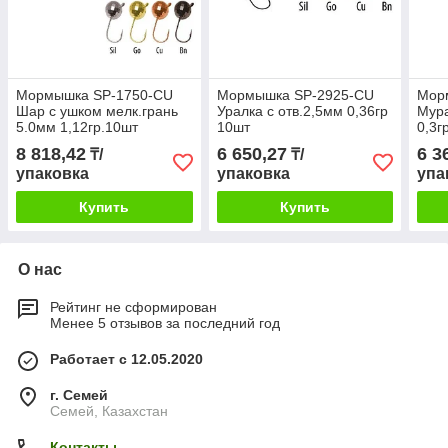
Мормышка SP-1750-CU
Мормышка SP-2925-CU
Мор
Шар с ушком мелк.грань
Уралка с отв.2,5мм 0,36гр
Mура
5.0мм 1,12гр.10шт
10шт
0,3г
8 818,42
6 650,27
6 3
₸/
₸/
упаковка
упаковка
упа
Купить
Купить
О нас
Рейтинг не сформирован
Менее 5 отзывов за последний год
Работает с 12.05.2020
г. Семей
Семей, Казахстан
Контакты