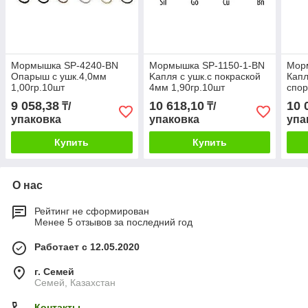
Мормышка SP-4240-BN
Мормышка SP-1150-1-BN
Мор
Oпарыш с ушк.4,0мм
Kапля с ушк.с покраской
Капл
1,00гр.10шт
4мм 1,90гр.10шт
спор
9 058,38
10 618,10
10 
₸/
₸/
упаковка
упаковка
упа
Купить
Купить
О нас
Рейтинг не сформирован
Менее 5 отзывов за последний год
Работает с 12.05.2020
г. Семей
Семей, Казахстан
Контакты