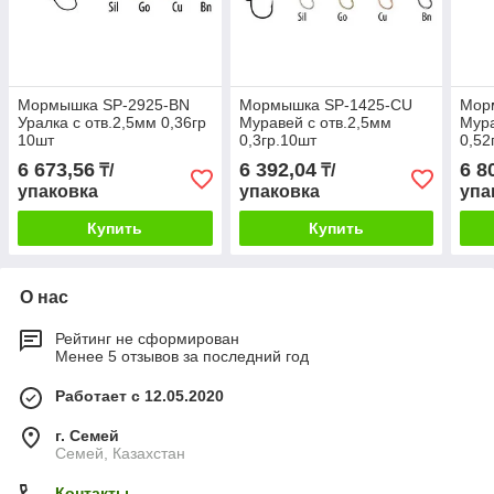
Мормышка SP-2925-BN
Мормышка SP-1425-CU
Мор
Уралка с отв.2,5мм 0,36гр
Mуравей с отв.2,5мм
Mура
10шт
0,3гр.10шт
0,52
6 673,56
6 392,04
6 8
₸/
₸/
упаковка
упаковка
упа
Купить
Купить
О нас
Рейтинг не сформирован
Менее 5 отзывов за последний год
Работает с 12.05.2020
г. Семей
Семей, Казахстан
Контакты