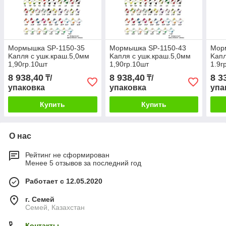
Мормышка SP-1150-35
Мормышка SP-1150-43
Мор
Kапля с ушк.краш.5,0мм
Kапля с ушк.краш.5,0мм
Kапл
1,90гр.10шт
1,90гр.10шт
1.9г
8 938,40
8 938,40
8 3
₸/
₸/
упаковка
упаковка
упа
Купить
Купить
О нас
Рейтинг не сформирован
Менее 5 отзывов за последний год
Работает с 12.05.2020
г. Семей
Семей, Казахстан
Контакты