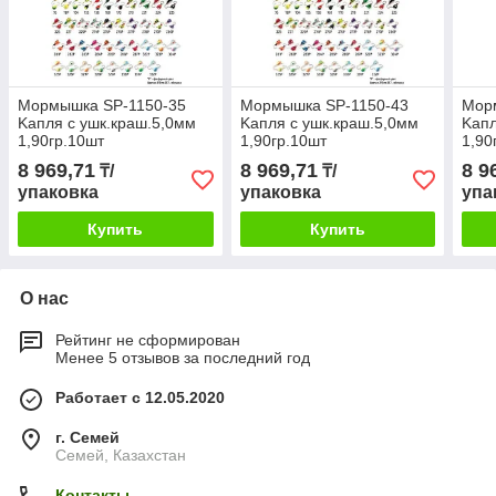
Мормышка SP-1150-35
Мормышка SP-1150-43
Мор
Kапля с ушк.краш.5,0мм
Kапля с ушк.краш.5,0мм
Kапл
1,90гр.10шт
1,90гр.10шт
1,90
8 969,71
8 969,71
8 9
₸/
₸/
упаковка
упаковка
упа
Купить
Купить
О нас
Рейтинг не сформирован
Менее 5 отзывов за последний год
Работает с 12.05.2020
г. Семей
Семей, Казахстан
Контакты