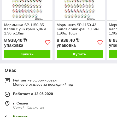
Мормышка SP-1150-35
Мормышка SP-1150-43
Мор
Kапля с ушк.краш.5,0мм
Kапля с ушк.краш.5,0мм
Kапл
1,90гр.10шт
1,90гр.10шт
1,90
8 938,40
8 938,40
8 9
₸/
₸/
упаковка
упаковка
упа
Купить
Купить
О нас
Рейтинг не сформирован
Менее 5 отзывов за последний год
Работает с 12.05.2020
г. Семей
Семей, Казахстан
Контакты