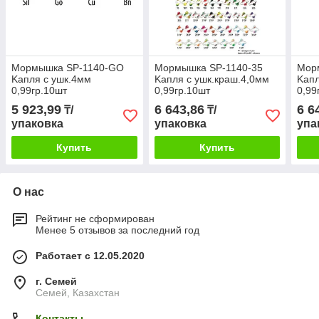
Мормышка SP-1140-GO
Мормышка SP-1140-35
Мор
Kапля с ушк.4мм
Kапля с ушк.краш.4,0мм
Kапл
0,99гр.10шт
0,99гр.10шт
0,99
5 923,99
6 643,86
6 6
₸/
₸/
упаковка
упаковка
упа
Купить
Купить
О нас
Рейтинг не сформирован
Менее 5 отзывов за последний год
Работает с 12.05.2020
г. Семей
Семей, Казахстан
Контакты