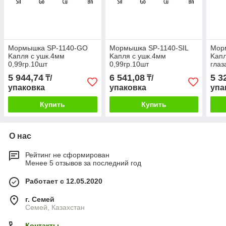
Мормышка SP-1140-GO
Мормышка SP-1140-SIL
Мор
Kапля с ушк.4мм
Kапля с ушк.4мм
Kапл
0,99гр.10шт
0,99гр.10шт
гла
5 944,74
6 541,08
5 3
₸/
₸/
упаковка
упаковка
упа
Купить
Купить
О нас
Рейтинг не сформирован
Менее 5 отзывов за последний год
Работает с 12.05.2020
г. Семей
Семей, Казахстан
Контакты