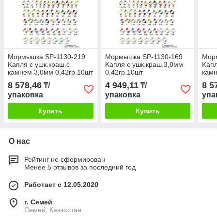
Мормышка SP-1130-219
Мормышка SP-1130-169
Мор
Kапля с ушк.краш.с
Kапля с ушк.краш.3,0мм
Kапл
камнем 3,0мм 0,42гр.10шт
0,42гр.10шт
камн
8 578,46
4 949,11
8 5
₸/
₸/
упаковка
упаковка
упа
Купить
Купить
О нас
Рейтинг не сформирован
Менее 5 отзывов за последний год
Работает с 12.05.2020
г. Семей
Семей, Казахстан