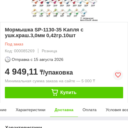
Мормышка SP-1130-35 Kапля с
ушк.краш.3,0мм 0,42гр.10шт
Под заказ
Код: 000085269
Розница
Отправка с
15 августа 2026
4 949,11
₸/упаковка
Минимальная сумма заказа на сайте — 5 000 ₸
Купить
ние
Характеристики
Доставка
Оплата
Условия во
Характеристики