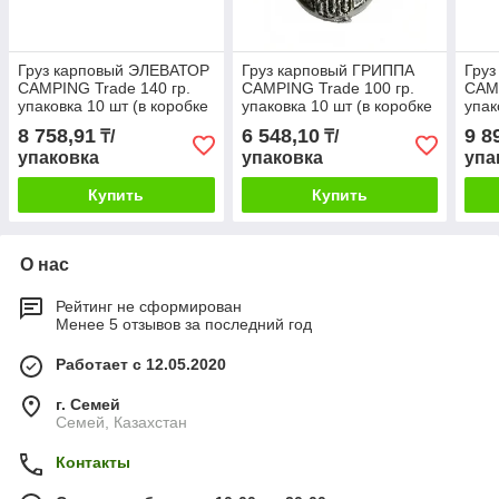
Груз карповый ЭЛЕВАТОР
Груз карповый ГРИППА
Гру
CAMPING Trade 140 гр.
CAMPING Trade 100 гр.
CAMP
упаковка 10 шт (в коробке
упаковка 10 шт (в коробке
упак
7 упаковок)
10 упаковок)
6 уп
8 758,91
6 548,10
9 8
₸/
₸/
упаковка
упаковка
упа
Купить
Купить
О нас
Рейтинг не сформирован
Менее 5 отзывов за последний год
Работает с 12.05.2020
г. Семей
Семей, Казахстан
Контакты