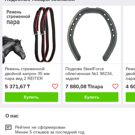
Ремень стременной
Подкова SteelForce
Рем
двойной капрон 35 мм
облегченная №1 98234,
двой
пара вид 2 REITER
задняя
пара
5 371,67
7 880,08
4 6
₸
₸/пара
Купить
Купить
О нас
Рейтинг не сформирован
Менее 5 отзывов за последний год