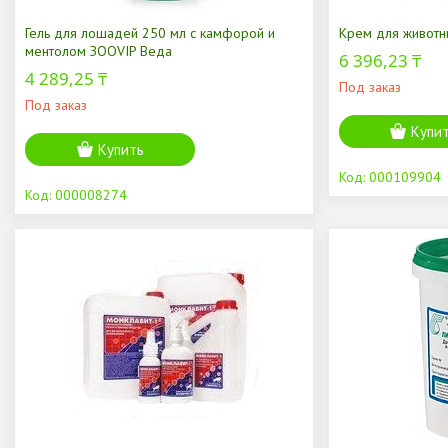
Гель для лошадей 250 мл с камфорой и
Крем для животн
ментолом ЗООVIP Веда
6 396,23 ₸
4 289,25 ₸
Под заказ
Под заказ
Купи
Купить
000109904
000008274