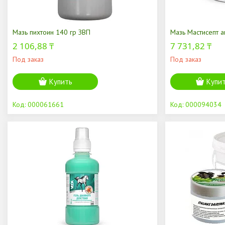
Мазь пихтоин 140 гр ЗВП
Мазь Мастисепт а
2 106,88 ₸
7 731,82 ₸
Под заказ
Под заказ
Купить
Купи
000061661
000094034