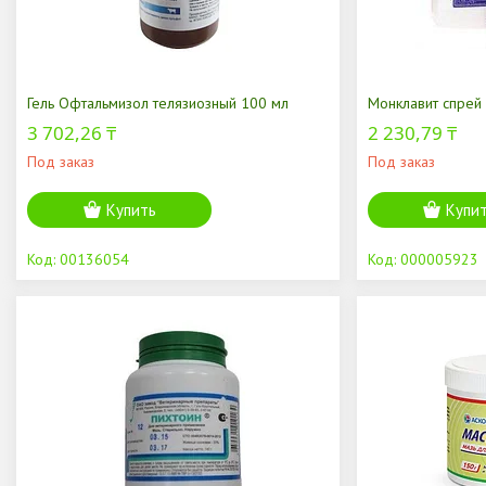
Гель Офтальмизол телязиозный 100 мл
Монклавит спрей
3 702,26 ₸
2 230,79 ₸
Под заказ
Под заказ
Купить
Купи
00136054
000005923