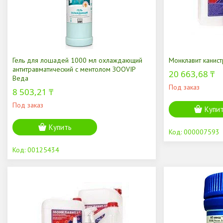
Гель для лошадей 1000 мл охлаждающий
Монклавит канист
антитравматический с ментолом ЗООVIP
20 663,68 ₸
Веда
Под заказ
8 503,21 ₸
Под заказ
Купи
Купить
000007593
00125434