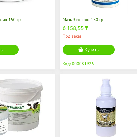
ктив 150 гр
Мазь Экзеконт 150 гр
6 158,55 ₸
Под заказ
ть
Купить
000081926