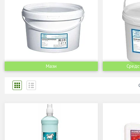
Мази
Средс