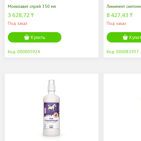
Монклавит спрей 350 мл
Линимент синтом
3 628,72 ₸
8 427,43 ₸
Под заказ
Под заказ
Купить
Купи
000005924
000081937